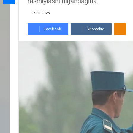
rasmiylashtirilgandagina.
25.02.2025
Odnoklassniki
Facebook
VKontakte