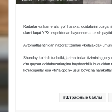
Radarlar va kameralar yo‘l harakati qoidalarini buzganl
ularni faqat YPX inspektorlari bayonnoma tuzish paytida
Avtomatlashtirilgan nazorat tizimlari «kelajakda» umumiy
Shunday ko‘rinib turibdiki, jarima ballari tizimining joriy e
o‘ta qaysar qoidabuzarlargina haydovchilik huquqidan
ko‘radiganlar esa «to‘la-qoch» usuli bo‘yicha harakatla
Штрафные баллы