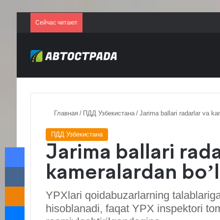
Сейчас читают
Главная
/
ПДД Узбекистана
/
Jarima ballari radarlar va k
ПДД Узбекистана
Facebook
Jarima ballari rada
VKontakte
kameralardan bo’
Odnoklassniki
YPXlari qoidabuzarlarning talablariga 
Messenger
hisoblanadi, faqat YPX inspektori to