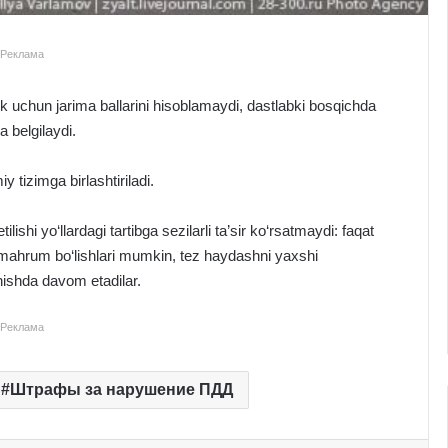
Реклама
ik uchun jarima ballarini hisoblamaydi, dastlabki bosqichda
 belgilaydi.
 tizimga birlashtiriladi.
tilishi yo‘llardagi tartibga sezilarli ta’sir ko‘rsatmaydi: faqat
 mahrum bo‘lishlari mumkin, tez haydashni yaxshi
nishda davom etadilar.
Реклама
Штрафы за нарушение ПДД