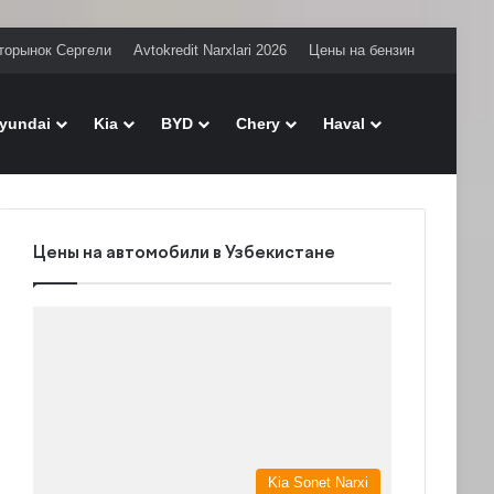
торынок Сергели
Avtokredit Narxlari 2026
Цены на бензин
Поиск
yundai
Kia
BYD
Chery
Haval
Цены на автомобили в Узбекистане
Kia Sonet Narxi