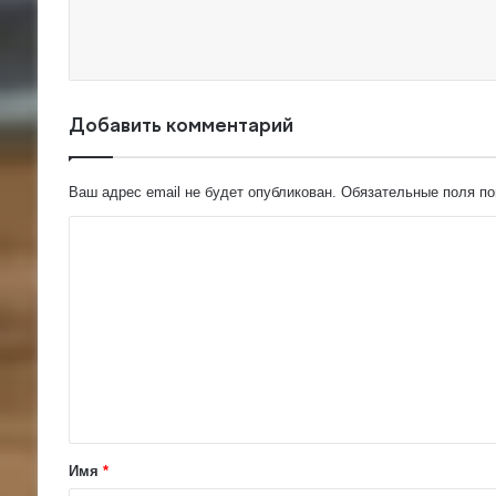
Добавить комментарий
Ваш адрес email не будет опубликован.
Обязательные поля п
К
о
м
м
е
н
т
а
Имя
*