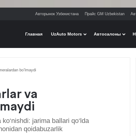
Авторынок Узбекистана
Прайс GM Uzbekistan
Ав
Главная
UzAuto Motors
Автосалоны
H
ameralardan bo’lmaydi
rlar va
lmaydi
ko‘nishdi: jarima ballari qo‘lda
monidan qoidabuzarlik