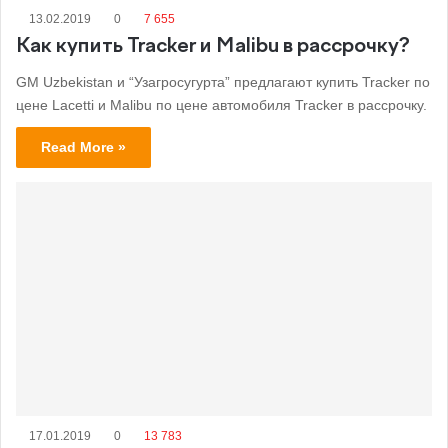
13.02.2019
0
7 655
Как купить Tracker и Malibu в рассрочку?
GM Uzbekistan и “Узагросугурта” предлагают купить Tracker по
цене Lacetti и Malibu по цене автомобиля Tracker в рассрочку.
Read More »
17.01.2019
0
13 783