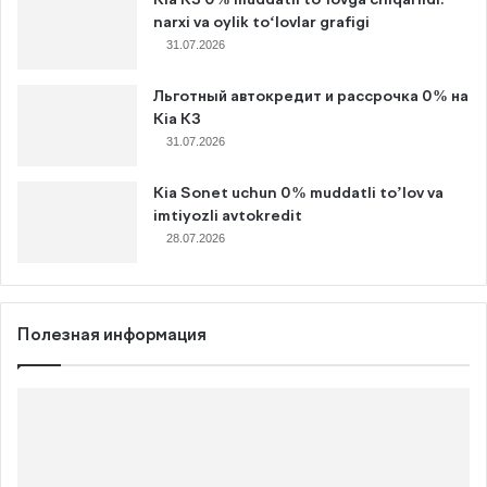
Kia K3 0% muddatli to‘lovga chiqarildi:
narxi va oylik to‘lovlar grafigi
31.07.2026
Льготный автокредит и рассрочка 0% на
Kia K3
31.07.2026
Kia Sonet uchun 0% muddatli to’lov va
imtiyozli avtokredit
28.07.2026
Полезная информация