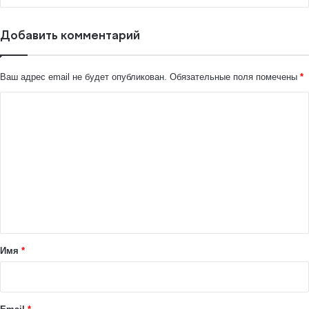
Добавить комментарий
Ваш адрес email не будет опубликован.
Обязательные поля помечены
*
К
о
м
м
е
н
т
а
Имя
*
р
и
й