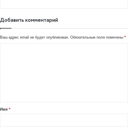
Добавить комментарий
Ваш адрес email не будет опубликован.
Обязательные поля помечены
*
К
о
м
м
е
н
т
а
Имя
*
р
и