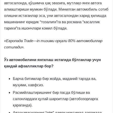
автосалонда, қўшимча ҳақ эвазига, мутлақо янги автога
алмаштириши мумкин бўлади. Минилган автомобиль сотиб
олишни истаганлар эса, уни автосалондан харид қилишда
машинанинг юридик “тозалиги”га ва росмана “касаллик
тарихи”га ишончлари комил бўлади.
«
Европада
Trade
—
in
тизими орқали 80% автомобиллар
сотилади
»
.
Ўз автомобилини янгилаш истагида бўлганлар учун
қандай афзалликлар бор?
Барча битимлар бир жойда, маданий тарзда ва,
муҳими, хавфсиз.
Расмийлаштиришнинг бир пасда бўлиши ва
салонлардаги қулай шароитлар (автобозорларга
қараганда).
Автоҳаваскорнинг “яёв” даври максимал даражада