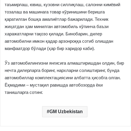
таъмирлаш, ювиш, кузовни силлиқлаш, салонни кимёвий
тозалаш ва машинага товар кўринишини беришга
қаратилган бошқа амалиётлар бажарилади. Техник
жиҳатдан ҳам минилган автомобиль кўпинча баъзи
харажатларни тақозо қилади. Бинобарин, дилер
автомобилни имкон қадар арзонроққа сотиб олишдан
манфаатдор бўлади (ҳар бир харидор каби).
Ўз автомобилингизни янгисига алмаштиришдан олдин, бир
нечта дилерларга боринг, нархларни солиштиринг, бунда
автомобиллар комплектациясини албатта ҳисобга олган.
Ёқмадими – мустақил равишда автобозорда ёки
танишларга сотинг.
GM Uzbekistan