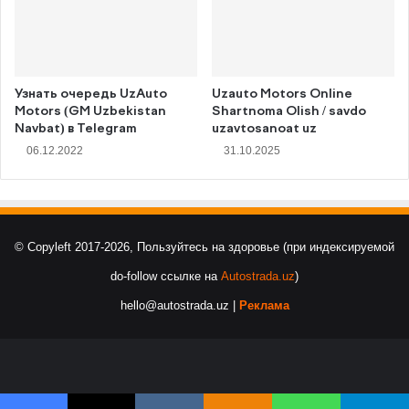
Узнать очередь UzAuto
Uzauto Motors Online
Motors (GM Uzbekistan
Shartnoma Olish / savdo
Navbat) в Telegram
uzavtosanoat uz
06.12.2022
31.10.2025
© Copyleft 2017-2026, Пользуйтесь на здоровье (при индексируемой
do-follow ссылке на
Autostrada.uz
)
hello@autostrada.uz |
Реклама