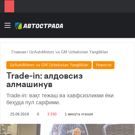
Menu
Главная
/
UzAutoMotors va GM Uzbekistan Yangiliklari
UzAutoMotors va GM Uzbekistan Yangiliklari
Новости
Trade-in: алдовсиз
алмашинув
Trade-in: вақт тежаш ва хавфсизликми ёки
беҳуда пул сарфими.
25.09.2019
0
3 330
1 минута чтения