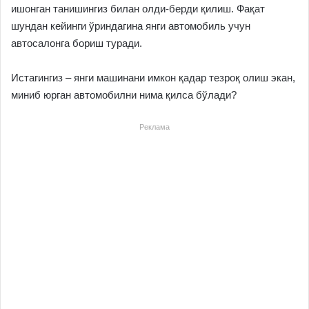
ишонган танишингиз билан олди-берди қилиш. Фақат
шундан кейинги ўриндагина янги автомобиль учун
автосалонга бориш туради.
Истагингиз – янги машинани имкон қадар тезроқ олиш экан,
миниб юрган автомобилни нима қилса бўлади?
Реклама