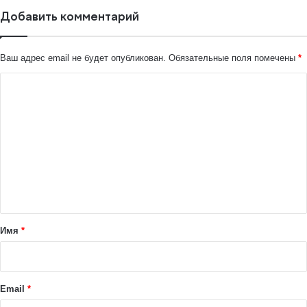
Добавить комментарий
Ваш адрес email не будет опубликован.
Обязательные поля помечены
*
К
о
м
м
е
н
т
а
Имя
*
р
и
й
Email
*