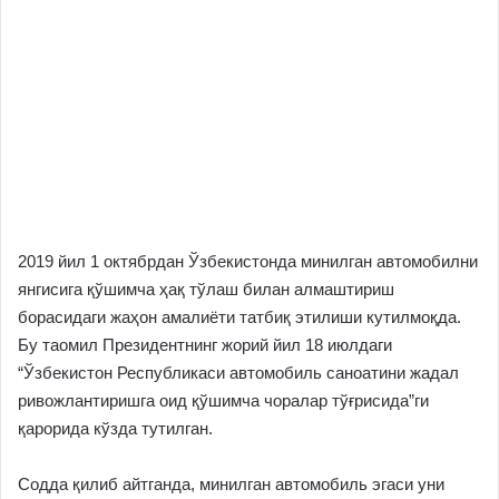
2019 йил 1 октябрдан Ўзбекистонда минилган автомобилни
янгисига қўшимча ҳақ тўлаш билан алмаштириш
борасидаги жаҳон амалиёти татбиқ этилиши кутилмоқда.
Бу таомил Президентнинг жорий йил 18 июлдаги
“Ўзбекистон Республикаси автомобиль саноатини жадал
ривожлантиришга оид қўшимча чоралар тўғрисида”ги
қарорида кўзда тутилган.
Содда қилиб айтганда, минилган автомобиль эгаси уни