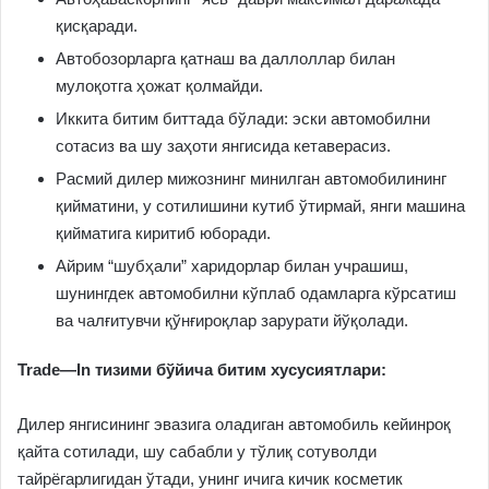
қисқаради.
Автобозорларга қатнаш ва даллоллар билан
мулоқотга ҳожат қолмайди.
Иккита битим биттада бўлади: эски автомобилни
сотасиз ва шу заҳоти янгисида кетаверасиз.
Расмий дилер мижознинг минилган автомобилининг
қийматини, у сотилишини кутиб ўтирмай, янги машина
қийматига киритиб юборади.
Айрим “шубҳали” харидорлар билан учрашиш,
шунингдек автомобилни кўплаб одамларга кўрсатиш
ва чалғитувчи қўнғироқлар зарурати йўқолади.
Trade
—
In
тизими бўйича битим хусусиятлари
:
Дилер янгисининг эвазига оладиган автомобиль кейинроқ
қайта сотилади, шу сабабли у тўлиқ сотуволди
тайрёгарлигидан ўтади, унинг ичига кичик косметик