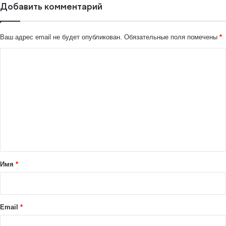
Добавить комментарий
Ваш адрес email не будет опубликован.
Обязательные поля помечены
*
К
о
м
м
е
н
т
а
Имя
*
р
и
й
Email
*
*