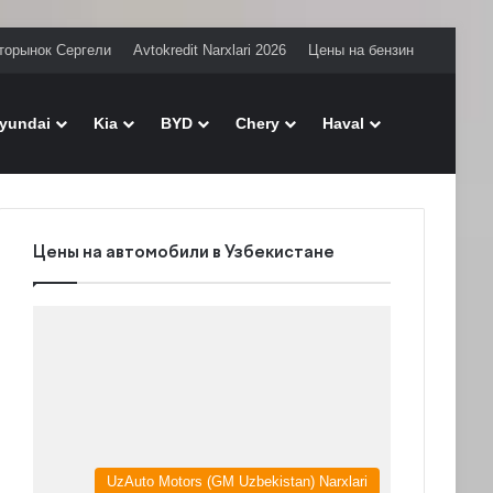
торынок Сергели
Avtokredit Narxlari 2026
Цены на бензин
Поиск
yundai
Kia
BYD
Chery
Haval
Цены на автомобили в Узбекистане
UzAuto Motors (GM Uzbekistan) Narxlari