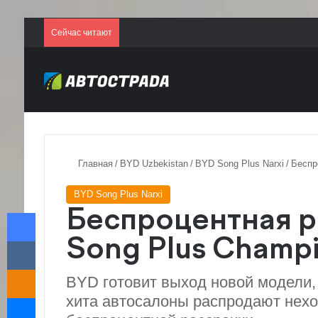
Сейчас читают
Главная
/
BYD Uzbekistan
/
BYD Song Plus Narxi
/
Беспр
BYD Song Plus Narxi
Facebook
Беспроцентная р
VKontakte
Song Plus Champ
Odnoklassniki
BYD готовит выход новой модели,
Messenger
хита автосалоны распродают нех