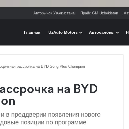
Авторынок Узбекистана
Прайс GM Uzbekistan
Ав
Главная
UzAuto Motors
Автосалоны
H
оцентная рассрочка на BYD Song Plus Champion
ассрочка на BYD
ion
 и в преддверии появления нового
одовые позиции по программе