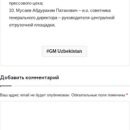
прессового цеха;
10. Мусаев Абдурахим Патахович – и.о. советника
генерального директора – руководителя централной
отгрузочной площадки.
GM Uzbekistan
Добавить комментарий
Ваш адрес email не будет опубликован.
Обязательные поля помечены
*
К
о
м