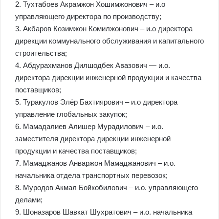
2. Тухтабоев Акрамжон Хошимжонович – и.о
управляющего директора по производству;
3. Акбаров Козимжон Комилжонович – и.о директора
дирекции коммунального обслуживания и капитального
строительства;
4. Абдурахманов Дилшодбек Авазович — и.о.
директора дирекции инженерной продукции и качества
поставщиков;
5. Туракулов Элёр Бахтиярович – и.о директора
управление глобальных закупок;
6. Мамадалиев Алишер Мурадилович – и.о.
заместителя директора дирекции инженерной
продукции и качества поставщиков;
7. Мамаджанов Анваржон Мамаджанович – и.о.
начальника отдела транспортных перевозок;
8. Муродов Акмал Бойкобилович – и.о. управляющего
делами;
9. Шоназаров Шавкат Шухратович – и.о. начальника