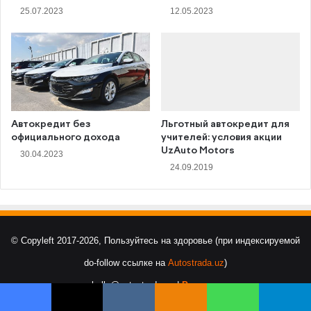
25.07.2023
12.05.2023
Автокредит без
Льготный автокредит для
официального дохода
учителей: условия акции
UzAuto Motors
30.04.2023
24.09.2019
© Copyleft 2017-2026, Пользуйтесь на здоровье (при индексируемой
do-follow ссылке на
Autostrada.uz
)
hello@autostrada.uz |
Реклама
Facebook
X
VKontakte
Odnoklassniki
WhatsApp
Telegram