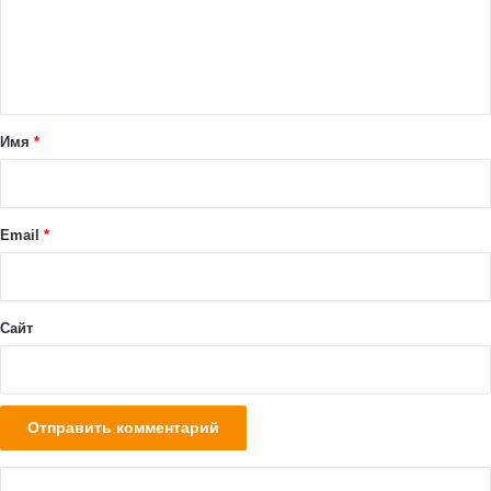
м
е
н
т
а
Имя
*
р
и
й
Email
*
*
Сайт