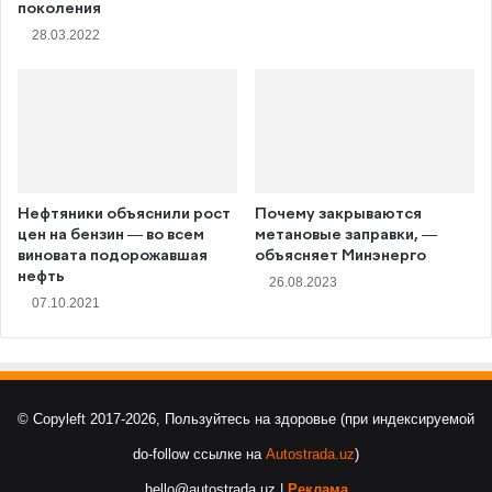
поколения
28.03.2022
Нефтяники объяснили рост
Почему закрываются
цен на бензин — во всем
метановые заправки, —
виновата подорожавшая
объясняет Минэнерго
нефть
26.08.2023
07.10.2021
© Copyleft 2017-2026, Пользуйтесь на здоровье (при индексируемой
do-follow ссылке на
Autostrada.uz
)
hello@autostrada.uz |
Реклама