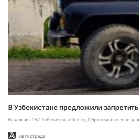
В Узбекистане предложили запретить
Начальник ГАИ Узбекистана Шерзод Ибрагимов на совещани
Автострада