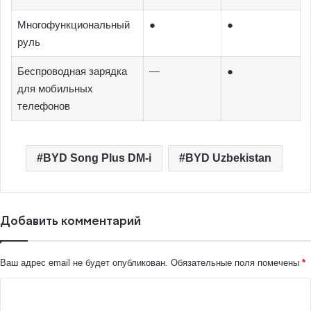
Многофункциональный
●
●
руль
Беспроводная зарядка
—
●
для мобильных
телефонов
BYD Song Plus DM-i
BYD Uzbekistan
Добавить комментарий
Ваш адрес email не будет опубликован.
Обязательные поля помечены
*
К
о