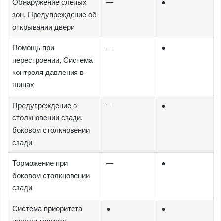
Обнаружение слепых
—
●
зон, Предупреждение об
открывании двери
Помощь при
—
●
перестроении, Система
контроля давления в
шинах
Предупреждение о
—
●
столкновении сзади,
боковом столкновении
сзади
Торможение при
—
●
боковом столкновении
сзади
Система приоритета
●
●
педали тормоза,