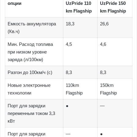
опции
UzPride 110
UzPride 150
km Flagship
km Flagship
Емкость аккумулятора
18,3
26,6
(Кв.ч)
Мин. Расход топлива
4,5
4,6
при низком уровне
заряда (л/100км)
Разгон до 100км/ч (с)
8,3
8,3
Новые электронные
110km
150km
технологии
Flagship
Flagship
Порт для зарядки
●
—
переменным током 3,3
кВт
Порт для зарядки
—
●